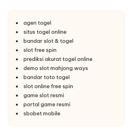
agen togel
situs togel online
bandar slot & togel
slot free spin
prediksi akurat togel online
demo slot mahjong ways
bandar toto togel
slot online free spin
game slot resmi
portal game resmi
sbobet mobile