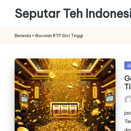
Seputar Teh Indones
Skip
to
Macam
content
macam
Beranda
»
Bocoran RTP Slot Tinggi
Teh
Enak
Po
s
in
G
T
Pos
by
ja
Te
da