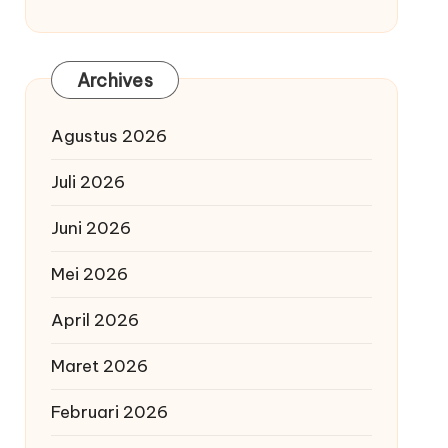
Archives
Agustus 2026
Juli 2026
Juni 2026
Mei 2026
April 2026
Maret 2026
Februari 2026