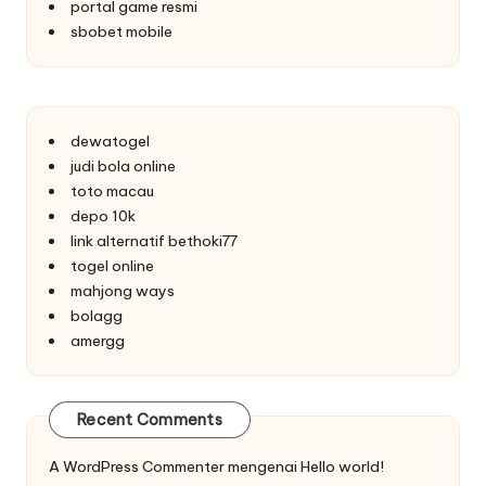
portal game resmi
sbobet mobile
dewatogel
judi bola online
toto macau
depo 10k
link alternatif bethoki77
togel online
mahjong ways
bolagg
amergg
Recent Comments
A WordPress Commenter
mengenai
Hello world!