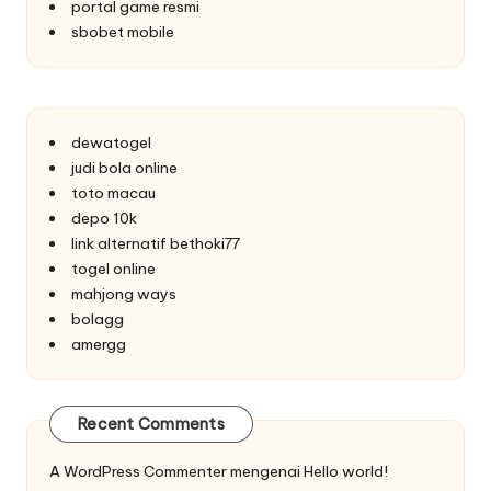
portal game resmi
sbobet mobile
dewatogel
judi bola online
toto macau
depo 10k
link alternatif bethoki77
togel online
mahjong ways
bolagg
amergg
Recent Comments
A WordPress Commenter
mengenai
Hello world!