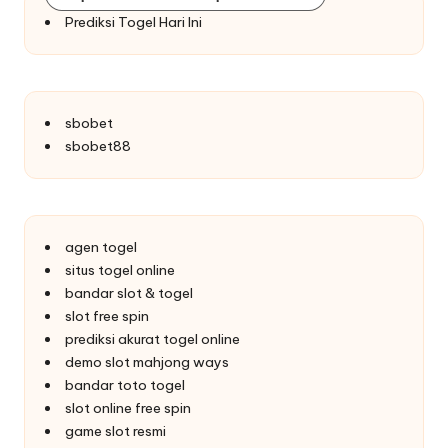
Prediksi Togel Hari Ini
sbobet
sbobet88
agen togel
situs togel online
bandar slot & togel
slot free spin
prediksi akurat togel online
demo slot mahjong ways
bandar toto togel
slot online free spin
game slot resmi