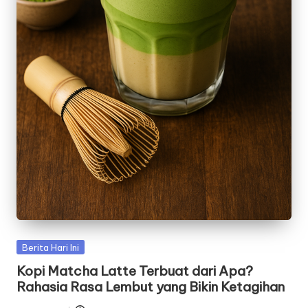
Posted
Berita Hari Ini
in
Kopi Matcha Latte Terbuat dari Apa?
Rahasia Rasa Lembut yang Bikin Ketagihan