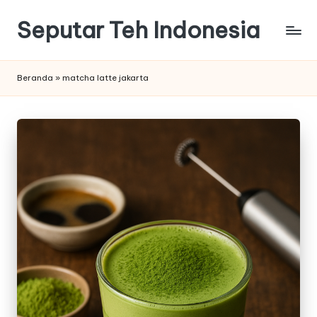
Seputar Teh Indonesia
Skip
to
Macam
content
macam
Beranda
»
matcha latte jakarta
Teh
Enak