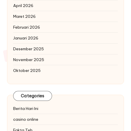
April 2026
Maret 2026
Februari 2026
Januari 2026
Desember 2025
November 2025
Oktober 2025
Categories
Berita Hari Ini
casino online
Fakta Teh