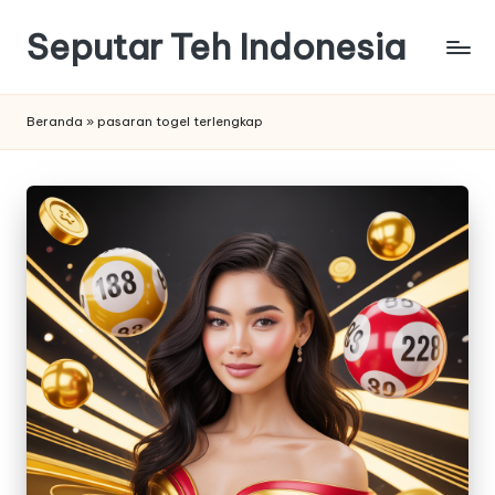
Seputar Teh Indonesia
Skip
to
Macam
content
macam
Beranda
»
pasaran togel terlengkap
Teh
Enak