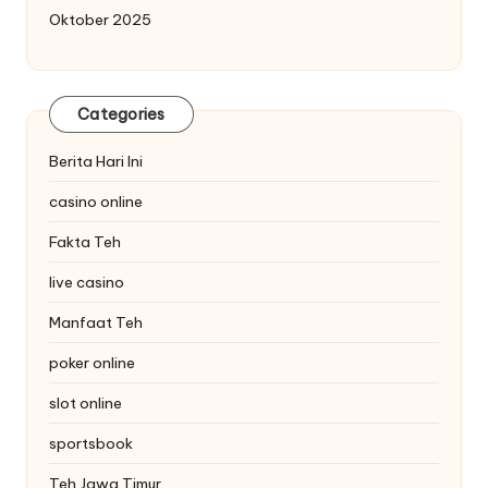
Oktober 2025
Categories
Berita Hari Ini
casino online
Fakta Teh
live casino
Manfaat Teh
poker online
slot online
sportsbook
Teh Jawa Timur