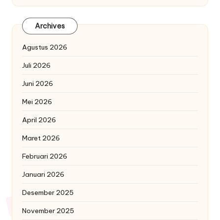
Archives
Agustus 2026
Juli 2026
Juni 2026
Mei 2026
April 2026
Maret 2026
Februari 2026
Januari 2026
Desember 2025
November 2025