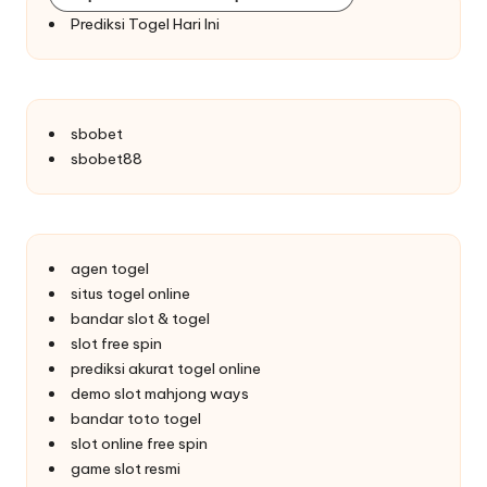
Prediksi Togel Hari Ini
sbobet
sbobet88
agen togel
situs togel online
bandar slot & togel
slot free spin
prediksi akurat togel online
demo slot mahjong ways
bandar toto togel
slot online free spin
game slot resmi