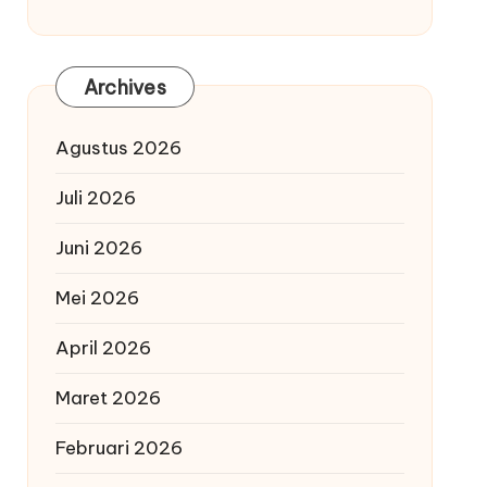
Archives
Agustus 2026
Juli 2026
Juni 2026
Mei 2026
April 2026
Maret 2026
Februari 2026