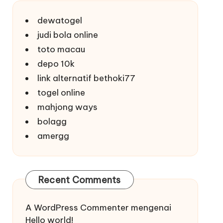
dewatogel
judi bola online
toto macau
depo 10k
link alternatif bethoki77
togel online
mahjong ways
bolagg
amergg
Recent Comments
A WordPress Commenter
mengenai
Hello world!