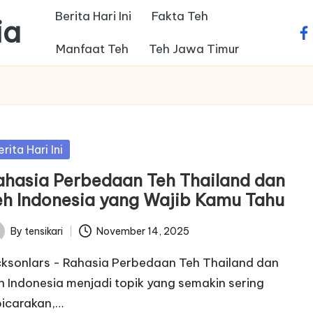
Berita Hari Ini
Fakta Teh
ia
fa
Manfaat Teh
Teh Jawa Timur
sted
erita Hari Ini
ahasia Perbedaan Teh Thailand dan
eh Indonesia yang Wajib Kamu Tahu
By
tensikari
November 14, 2025
ted
cksonlars - Rahasia Perbedaan Teh Thailand dan
h Indonesia menjadi topik yang semakin sering
bicarakan,…