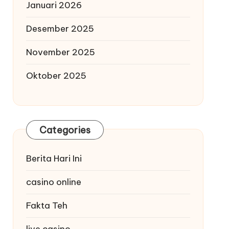
Januari 2026
Desember 2025
November 2025
Oktober 2025
Categories
Berita Hari Ini
casino online
Fakta Teh