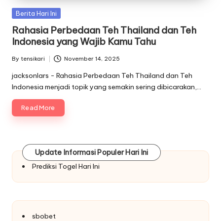
Posted
Berita Hari Ini
in
Rahasia Perbedaan Teh Thailand dan Teh
Indonesia yang Wajib Kamu Tahu
By
tensikari
November 14, 2025
Posted
by
jacksonlars - Rahasia Perbedaan Teh Thailand dan Teh
Indonesia menjadi topik yang semakin sering dibicarakan,…
Read More
Update Informasi Populer Hari Ini
Prediksi Togel Hari Ini
sbobet