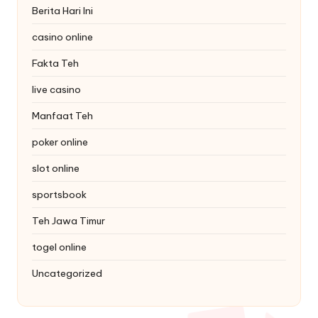
Berita Hari Ini
casino online
Fakta Teh
live casino
Manfaat Teh
poker online
slot online
sportsbook
Teh Jawa Timur
togel online
Uncategorized