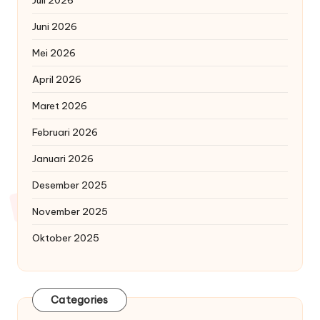
Juli 2026
Juni 2026
Mei 2026
April 2026
Maret 2026
Februari 2026
Januari 2026
Desember 2025
November 2025
Oktober 2025
Categories