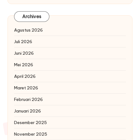
Archives
Agustus 2026
Juli 2026
Juni 2026
Mei 2026
April 2026
Maret 2026
Februari 2026
Januari 2026
Desember 2025
November 2025