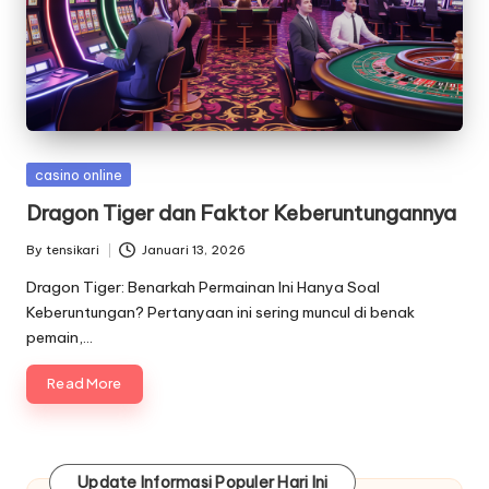
Posted
casino online
in
Dragon Tiger dan Faktor Keberuntungannya
By
tensikari
Januari 13, 2026
Posted
by
Dragon Tiger: Benarkah Permainan Ini Hanya Soal
Keberuntungan? Pertanyaan ini sering muncul di benak
pemain,…
Read More
Update Informasi Populer Hari Ini