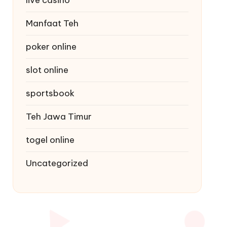
live casino
Manfaat Teh
poker online
slot online
sportsbook
Teh Jawa Timur
togel online
Uncategorized