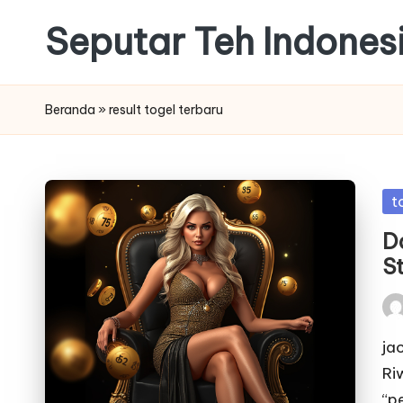
Seputar Teh Indones
Skip
to
Macam
content
macam
Beranda
»
result togel terbaru
Teh
Enak
Po
t
in
D
St
Pos
by
ja
Ri
“p