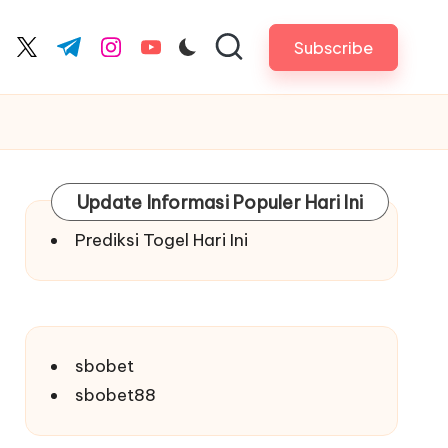
Subscribe
cebook.com
twitter.com
t.me
instagram.com
youtube.com
Update Informasi Populer Hari Ini
Prediksi Togel Hari Ini
sbobet
sbobet88