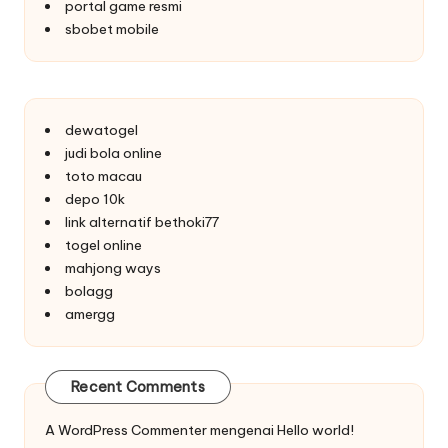
portal game resmi
sbobet mobile
dewatogel
judi bola online
toto macau
depo 10k
link alternatif bethoki77
togel online
mahjong ways
bolagg
amergg
Recent Comments
A WordPress Commenter
mengenai
Hello world!