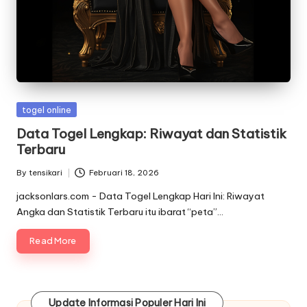
Posted
togel online
in
Data Togel Lengkap: Riwayat dan Statistik
Terbaru
By
tensikari
Februari 18, 2026
Posted
by
jacksonlars.com - Data Togel Lengkap Hari Ini: Riwayat
Angka dan Statistik Terbaru itu ibarat “peta”…
Read More
Update Informasi Populer Hari Ini