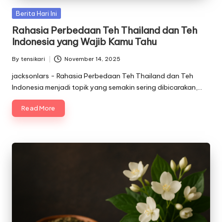
Posted
Berita Hari Ini
in
Rahasia Perbedaan Teh Thailand dan Teh
Indonesia yang Wajib Kamu Tahu
By
tensikari
November 14, 2025
Posted
by
jacksonlars - Rahasia Perbedaan Teh Thailand dan Teh
Indonesia menjadi topik yang semakin sering dibicarakan,…
Read More