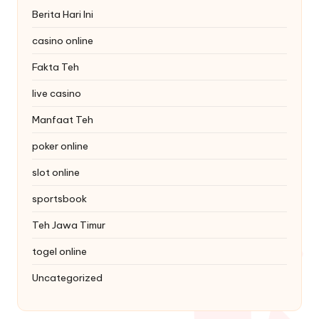
Berita Hari Ini
casino online
Fakta Teh
live casino
Manfaat Teh
poker online
slot online
sportsbook
Teh Jawa Timur
togel online
Uncategorized