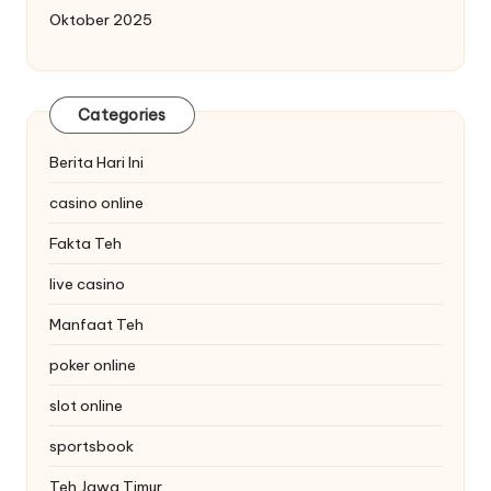
Oktober 2025
Categories
Berita Hari Ini
casino online
Fakta Teh
live casino
Manfaat Teh
poker online
slot online
sportsbook
Teh Jawa Timur