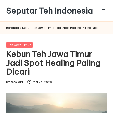
Seputar Teh Indonesia
Skip
to
Macam
content
macam
Beranda
»
Kebun Teh Jawa Timur Jadi Spot Healing Paling Dicari
Teh
Enak
Posted
Teh Jawa Timur
in
Kebun Teh Jawa Timur
Jadi Spot Healing Paling
Dicari
By
tensikari
Mei 26, 2026
Posted
by