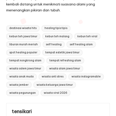
kembali datang untuk menikmati suasana alami yang
menenangkan pikiran dan tubuh.
Tags:
destinasi wisata hits
healing tipis tipis
kebun teh jawa timur
kebun teh malang
kebun teh viral
liburan murah meriah
self healing
self healing alam
spot healing populer
tempat estetik jawa timur
tempat nongkrong alam
tempat refreshing alam
wisata adem jawa timur
wisata alam jawa timur
wisata anak muda
wisata anti stres
wisata instagramable
wisata jember
wisata keluarga jawa timur
wisata pegunungan
wisata viral 2026
tensikari