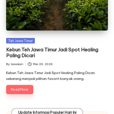
Posted
Teh Jawa Timur
in
Kebun Teh Jawa Timur Jadi Spot Healing
Paling Dicari
By
tensikari
Mei 26, 2026
Posted
by
Kebun Teh Jawa Timur Jadi Spot Healing Paling Dicari
sekarang menjadi pilihan favorit banyak orang…
Read More
Update Informasi Populer Hari Ini