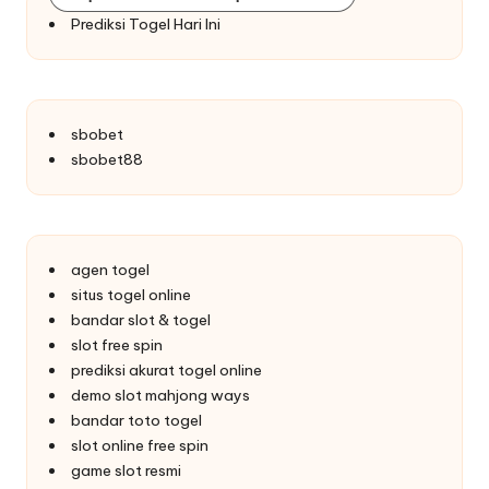
Prediksi Togel Hari Ini
sbobet
sbobet88
agen togel
situs togel online
bandar slot & togel
slot free spin
prediksi akurat togel online
demo slot mahjong ways
bandar toto togel
slot online free spin
game slot resmi