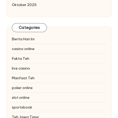
Oktober 2025
Categories
Berita Hari Ini
casino online
Fakta Teh
live casino
Manfaat Teh
poker online
slot online
sportsbook
Teh Jawa Timur