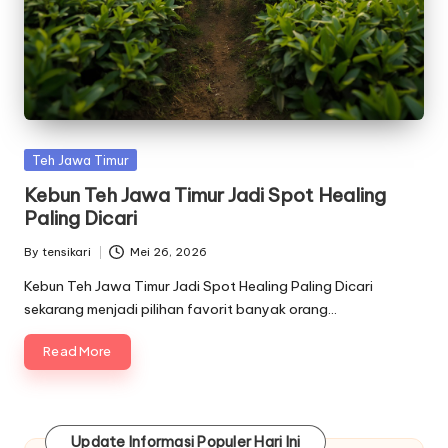
Posted
Teh Jawa Timur
in
Kebun Teh Jawa Timur Jadi Spot Healing
Paling Dicari
By
tensikari
Mei 26, 2026
Posted
by
Kebun Teh Jawa Timur Jadi Spot Healing Paling Dicari
sekarang menjadi pilihan favorit banyak orang…
Read More
Update Informasi Populer Hari Ini