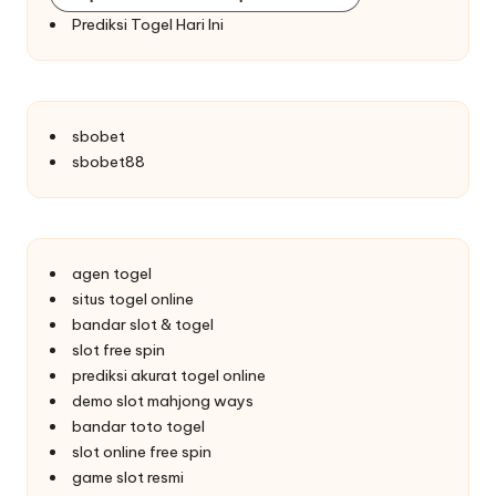
Prediksi Togel Hari Ini
sbobet
sbobet88
agen togel
situs togel online
bandar slot & togel
slot free spin
prediksi akurat togel online
demo slot mahjong ways
bandar toto togel
slot online free spin
game slot resmi