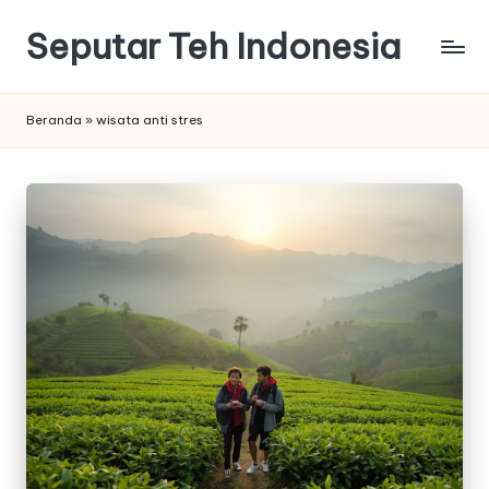
Seputar Teh Indonesia
Skip
to
Macam
content
macam
Beranda
»
wisata anti stres
Teh
Enak