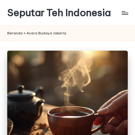
Seputar Teh Indonesia
Skip
to
Macam
content
macam
Beranda
»
Acara Budaya Jakarta
Teh
Enak