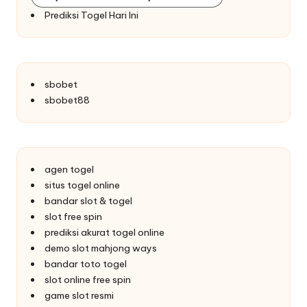
Prediksi Togel Hari Ini
sbobet
sbobet88
agen togel
situs togel online
bandar slot & togel
slot free spin
prediksi akurat togel online
demo slot mahjong ways
bandar toto togel
slot online free spin
game slot resmi