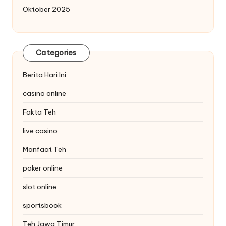
Oktober 2025
Categories
Berita Hari Ini
casino online
Fakta Teh
live casino
Manfaat Teh
poker online
slot online
sportsbook
Teh Jawa Timur