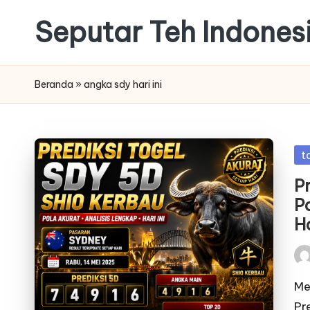
Seputar Teh Indones
Skip
to
Macam
content
macam
Beranda
»
angka sdy hari ini
Teh
Enak
Po
t
in
P
P
H
Pos
by
Me
Pr