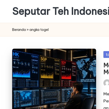
Seputar Teh Indones
Skip
to
Macam
content
macam
Beranda
»
angka togel
Teh
Enak
Po
t
in
M
M
Pos
by
Me
Pe
an