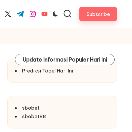
Subscribe
cebook.com
twitter.com
t.me
instagram.com
youtube.com
Update Informasi Populer Hari Ini
Prediksi Togel Hari Ini
sbobet
sbobet88