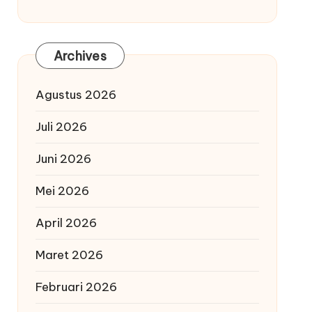
Archives
Agustus 2026
Juli 2026
Juni 2026
Mei 2026
April 2026
Maret 2026
Februari 2026