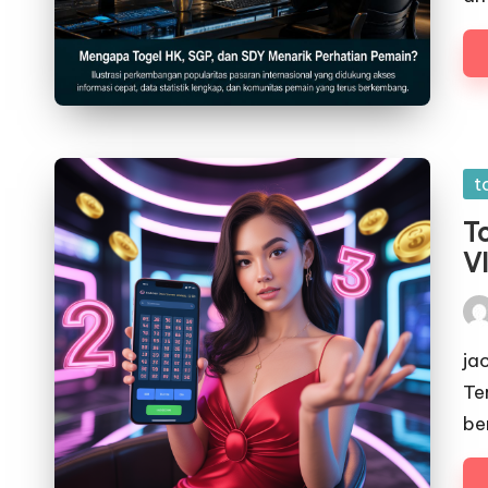
Po
t
in
T
V
Pos
by
ja
Te
be