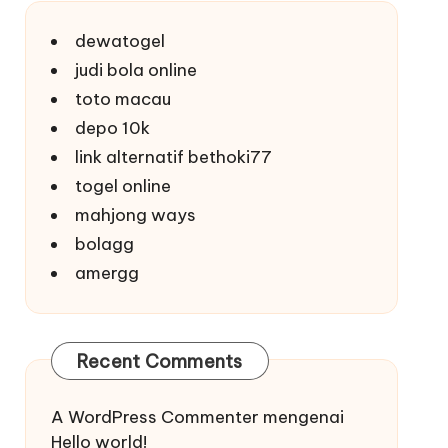
dewatogel
judi bola online
toto macau
depo 10k
link alternatif bethoki77
togel online
mahjong ways
bolagg
amergg
Recent Comments
A WordPress Commenter
mengenai
Hello world!