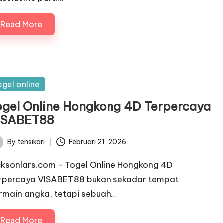
Read More
sted
ogel online
ogel Online Hongkong 4D Terpercaya
ISABET88
By
tensikari
Februari 21, 2026
ted
cksonlars.com - Togel Online Hongkong 4D
rpercaya VISABET88 bukan sekadar tempat
rmain angka, tetapi sebuah…
Read More