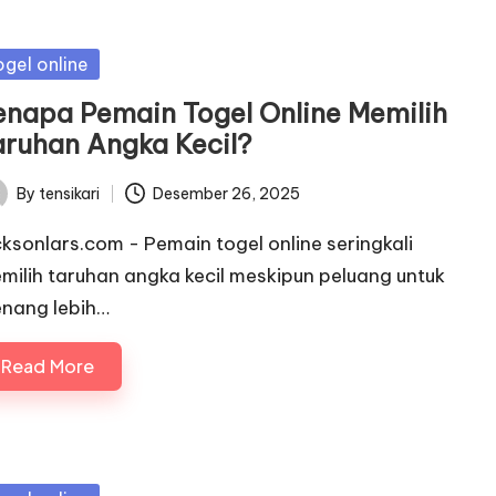
sted
ogel online
enapa Pemain Togel Online Memilih
aruhan Angka Kecil?
By
tensikari
Desember 26, 2025
ted
cksonlars.com - Pemain togel online seringkali
milih taruhan angka kecil meskipun peluang untuk
nang lebih…
Read More