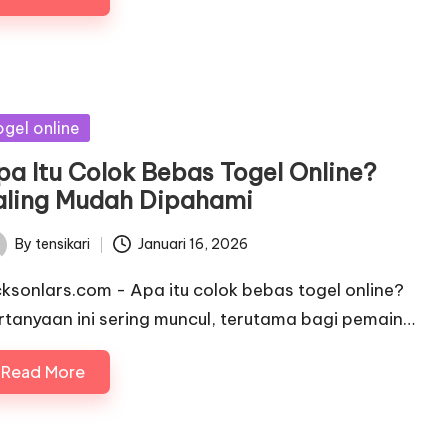
sted
ogel online
pa Itu Colok Bebas Togel Online?
aling Mudah Dipahami
By
tensikari
Januari 16, 2026
ted
cksonlars.com - Apa itu colok bebas togel online?
rtanyaan ini sering muncul, terutama bagi pemain…
Read More