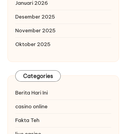
Januari 2026
Desember 2025
November 2025
Oktober 2025
Categories
Berita Hari Ini
casino online
Fakta Teh