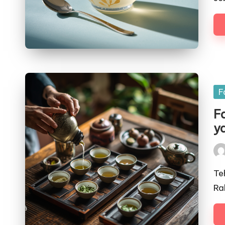
Po
F
in
F
y
Pos
by
Te
Ra