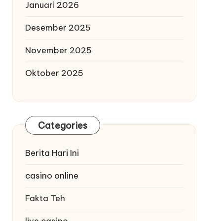
Januari 2026
Desember 2025
November 2025
Oktober 2025
Categories
Berita Hari Ini
casino online
Fakta Teh