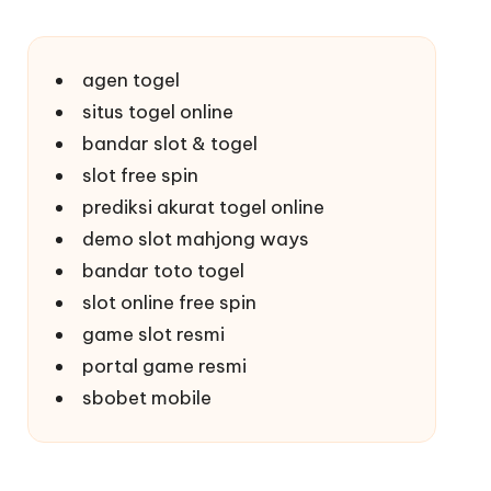
agen togel
situs togel online
bandar slot & togel
slot free spin
prediksi akurat togel online
demo slot mahjong ways
bandar toto togel
slot online free spin
game slot resmi
portal game resmi
sbobet mobile