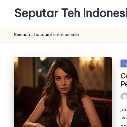
Seputar Teh Indones
Skip
to
Macam
content
macam
Beranda
»
baccarat untuk pemula
Teh
Enak
Po
l
in
C
P
Pos
by
ja
li
ba