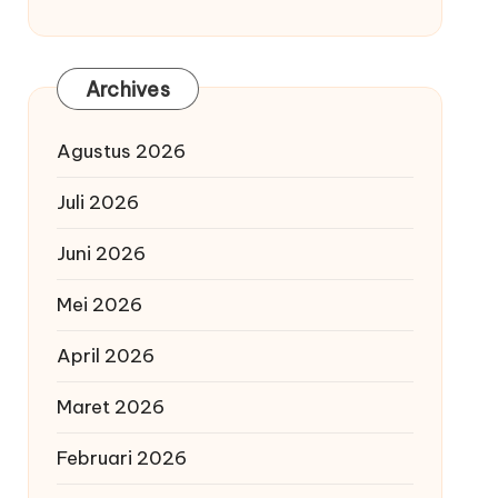
Archives
Agustus 2026
Juli 2026
Juni 2026
Mei 2026
April 2026
Maret 2026
Februari 2026