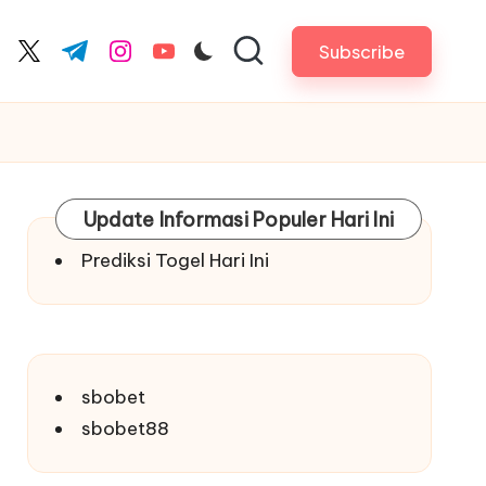
Subscribe
cebook.com
twitter.com
t.me
instagram.com
youtube.com
Update Informasi Populer Hari Ini
Prediksi Togel Hari Ini
sbobet
sbobet88