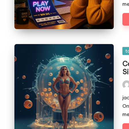
me
Po
t
in
C
S
Pos
by
ja
On
me