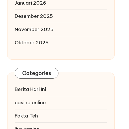
Januari 2026
Desember 2025
November 2025
Oktober 2025
Categories
Berita Hari Ini
casino online
Fakta Teh