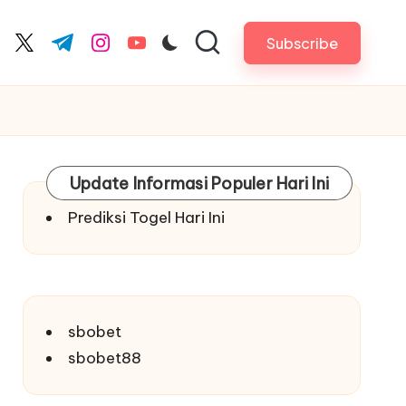
Subscribe
cebook.com
twitter.com
t.me
instagram.com
youtube.com
Update Informasi Populer Hari Ini
Prediksi Togel Hari Ini
sbobet
sbobet88