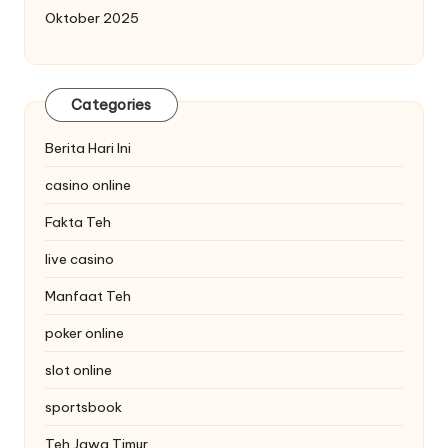
Oktober 2025
Categories
Berita Hari Ini
casino online
Fakta Teh
live casino
Manfaat Teh
poker online
slot online
sportsbook
Teh Jawa Timur