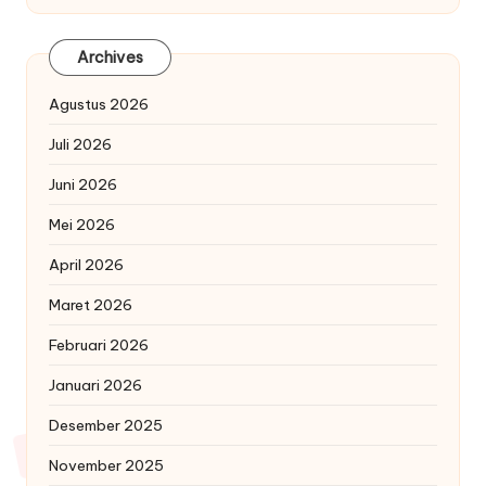
Archives
Agustus 2026
Juli 2026
Juni 2026
Mei 2026
April 2026
Maret 2026
Februari 2026
Januari 2026
Desember 2025
November 2025