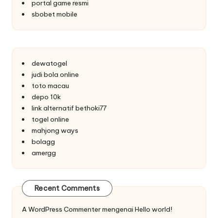
portal game resmi
sbobet mobile
dewatogel
judi bola online
toto macau
depo 10k
link alternatif bethoki77
togel online
mahjong ways
bolagg
amergg
Recent Comments
A WordPress Commenter
mengenai
Hello world!