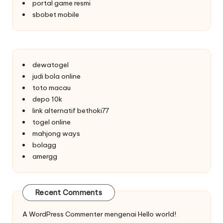
portal game resmi
sbobet mobile
dewatogel
judi bola online
toto macau
depo 10k
link alternatif bethoki77
togel online
mahjong ways
bolagg
amergg
Recent Comments
A WordPress Commenter
mengenai
Hello world!