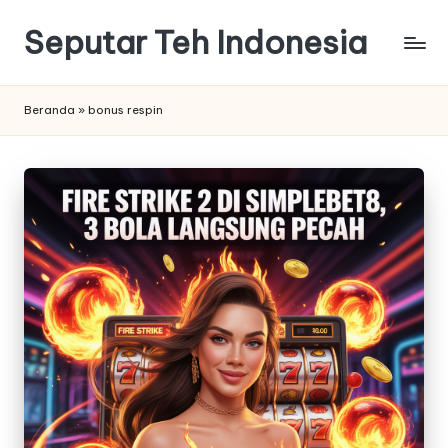
Seputar Teh Indonesia
Skip
to
Macam
content
macam
Beranda
»
bonus respin
Teh
Enak