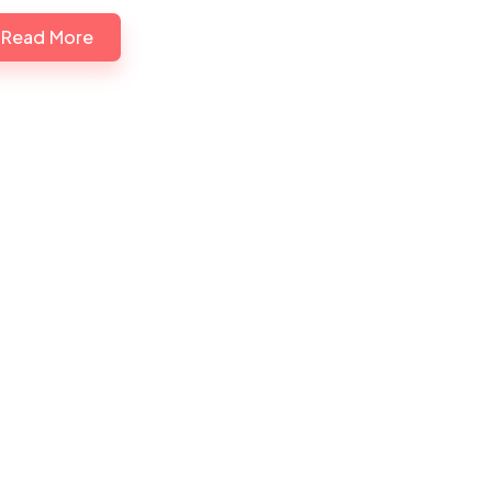
Read More