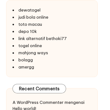
dewatogel
judi bola online
toto macau
depo 10k
link alternatif bethoki77
togel online
mahjong ways
bolagg
amergg
Recent Comments
A WordPress Commenter
mengenai
Hello world!