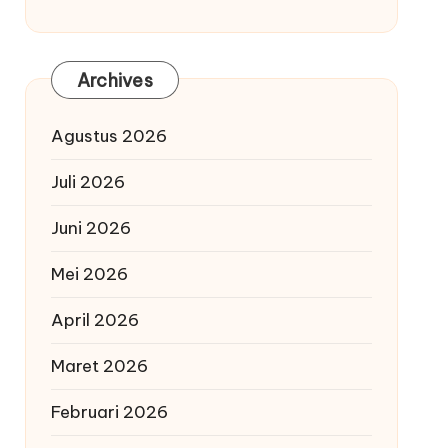
Archives
Agustus 2026
Juli 2026
Juni 2026
Mei 2026
April 2026
Maret 2026
Februari 2026