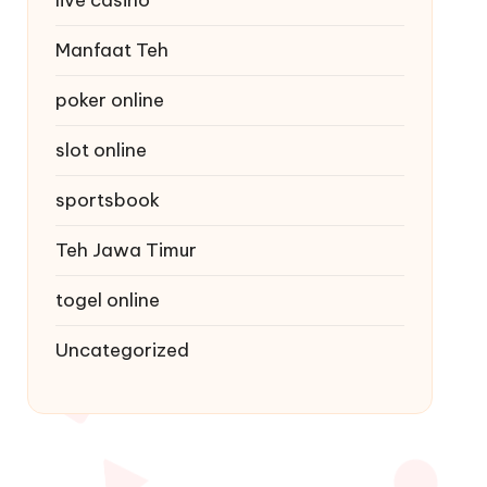
live casino
Manfaat Teh
poker online
slot online
sportsbook
Teh Jawa Timur
togel online
Uncategorized