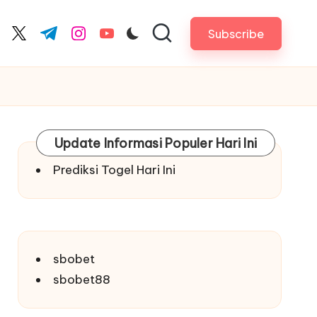
Subscribe
cebook.com
twitter.com
t.me
instagram.com
youtube.com
Update Informasi Populer Hari Ini
Prediksi Togel Hari Ini
sbobet
sbobet88