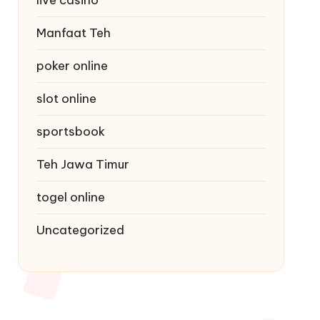
live casino
Manfaat Teh
poker online
slot online
sportsbook
Teh Jawa Timur
togel online
Uncategorized