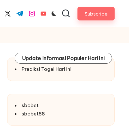
Subscribe
cebook.com
twitter.com
t.me
instagram.com
youtube.com
Update Informasi Populer Hari Ini
Prediksi Togel Hari Ini
sbobet
sbobet88