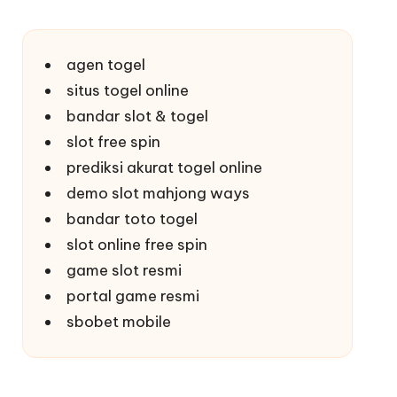
agen togel
situs togel online
bandar slot & togel
slot free spin
prediksi akurat togel online
demo slot mahjong ways
bandar toto togel
slot online free spin
game slot resmi
portal game resmi
sbobet mobile