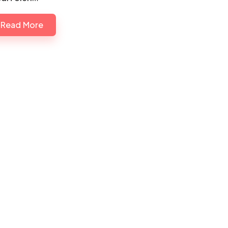
Read More