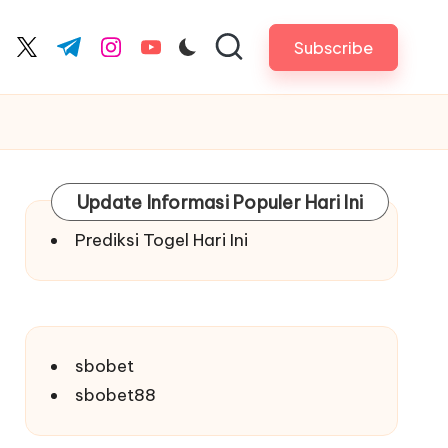
Subscribe
cebook.com
twitter.com
t.me
instagram.com
youtube.com
Update Informasi Populer Hari Ini
Prediksi Togel Hari Ini
sbobet
sbobet88