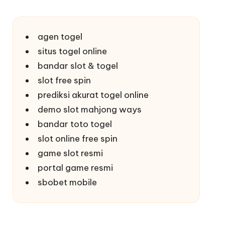
agen togel
situs togel online
bandar slot & togel
slot free spin
prediksi akurat togel online
demo slot mahjong ways
bandar toto togel
slot online free spin
game slot resmi
portal game resmi
sbobet mobile