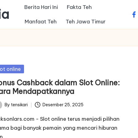
Berita Hari Ini
Fakta Teh
ia
fa
Manfaat Teh
Teh Jawa Timur
sted
lot online
onus Cashback dalam Slot Online:
ara Mendapatkannya
By
tensikari
Desember 25, 2025
ted
cksonlars.com - Slot online terus menjadi pilihan
ama bagi banyak pemain yang mencari hiburan
n…