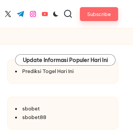
Subscribe
cebook.com
twitter.com
t.me
instagram.com
youtube.com
Update Informasi Populer Hari Ini
Prediksi Togel Hari Ini
sbobet
sbobet88