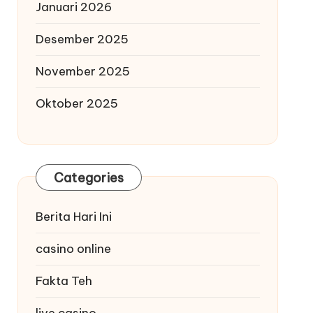
Januari 2026
Desember 2025
November 2025
Oktober 2025
Categories
Berita Hari Ini
casino online
Fakta Teh