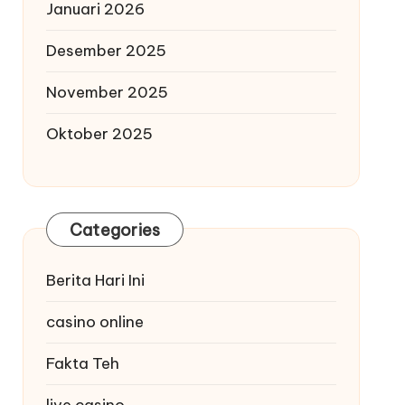
Januari 2026
Desember 2025
November 2025
Oktober 2025
Categories
Berita Hari Ini
casino online
Fakta Teh