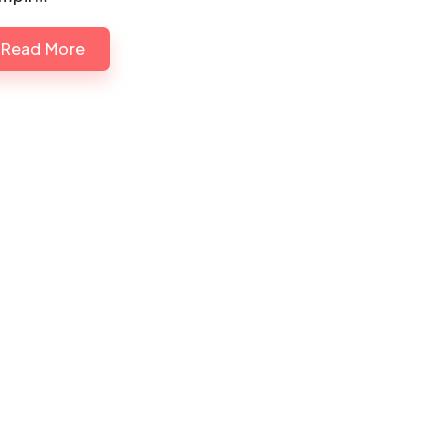
Read More