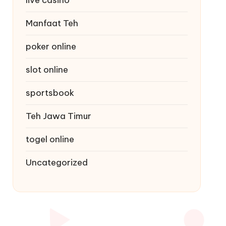
live casino
Manfaat Teh
poker online
slot online
sportsbook
Teh Jawa Timur
togel online
Uncategorized