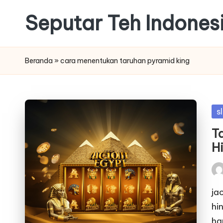
Seputar Teh Indones
Skip
to
Macam
content
macam
Beranda
»
cara menentukan taruhan pyramid king
Teh
Enak
Po
s
in
T
Hi
Pos
by
ja
hi
ha