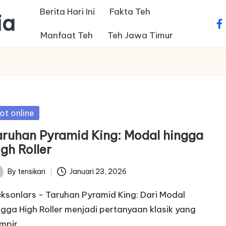
Berita Hari Ini
Fakta Teh
ia
fa
Manfaat Teh
Teh Jawa Timur
sted
lot online
aruhan Pyramid King: Modal hingga
gh Roller
By
tensikari
Januari 23, 2026
ted
cksonlars - Taruhan Pyramid King: Dari Modal
ngga High Roller menjadi pertanyaan klasik yang
mpir…