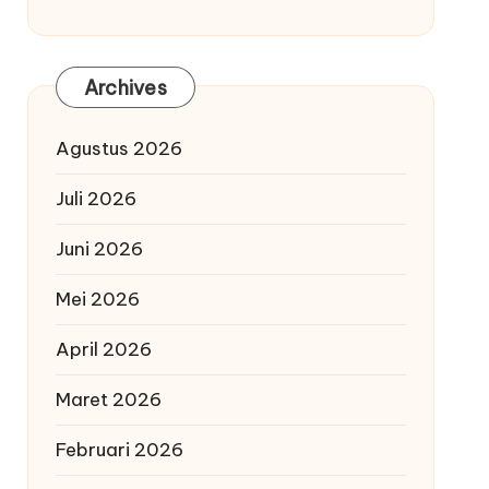
Archives
Agustus 2026
Juli 2026
Juni 2026
Mei 2026
April 2026
Maret 2026
Februari 2026