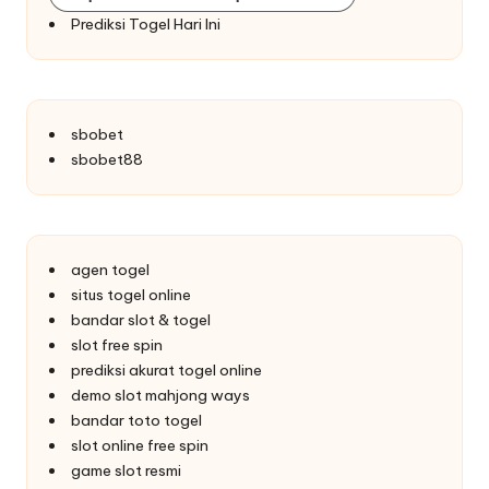
Prediksi Togel Hari Ini
sbobet
sbobet88
agen togel
situs togel online
bandar slot & togel
slot free spin
prediksi akurat togel online
demo slot mahjong ways
bandar toto togel
slot online free spin
game slot resmi