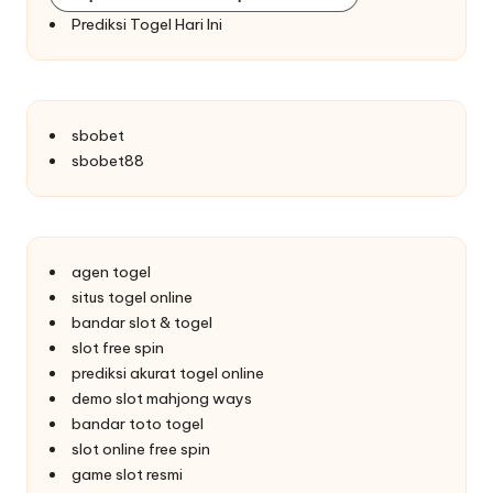
Prediksi Togel Hari Ini
sbobet
sbobet88
agen togel
situs togel online
bandar slot & togel
slot free spin
prediksi akurat togel online
demo slot mahjong ways
bandar toto togel
slot online free spin
game slot resmi