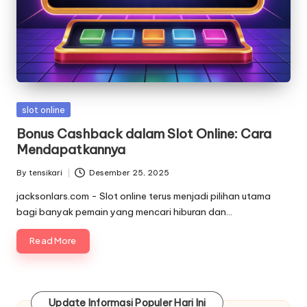
Posted
slot online
in
Bonus Cashback dalam Slot Online: Cara
Mendapatkannya
By
tensikari
Desember 25, 2025
Posted
by
jacksonlars.com - Slot online terus menjadi pilihan utama
bagi banyak pemain yang mencari hiburan dan…
Read More
Update Informasi Populer Hari Ini