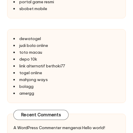
portal game resmi
sbobet mobile
dewatogel
judi bola online
toto macau
depo 10k
link alternatif bethoki77
togel online
mahjong ways
bolagg
amergg
Recent Comments
A WordPress Commenter
mengenai
Hello world!