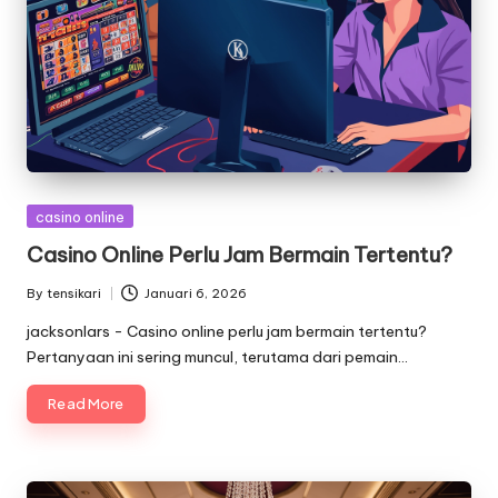
Posted
casino online
in
Casino Online Perlu Jam Bermain Tertentu?
By
tensikari
Januari 6, 2026
Posted
by
jacksonlars - Casino online perlu jam bermain tertentu?
Pertanyaan ini sering muncul, terutama dari pemain…
Read More