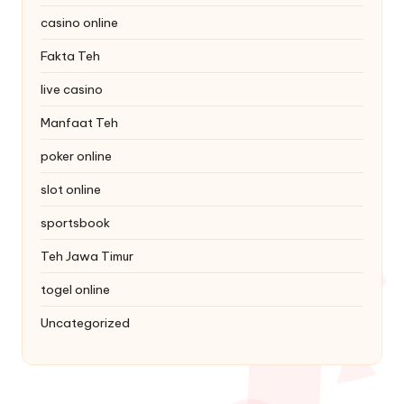
casino online
Fakta Teh
live casino
Manfaat Teh
poker online
slot online
sportsbook
Teh Jawa Timur
togel online
Uncategorized