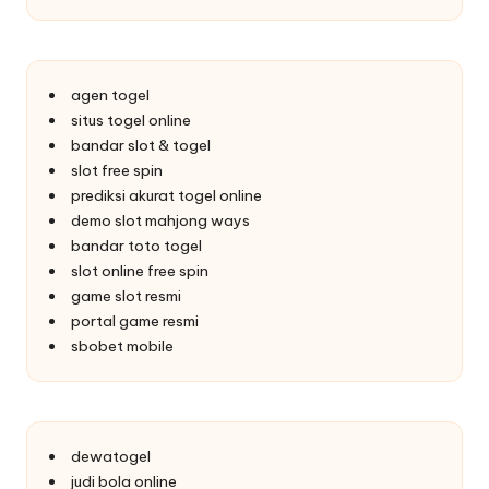
agen togel
situs togel online
bandar slot & togel
slot free spin
prediksi akurat togel online
demo slot mahjong ways
bandar toto togel
slot online free spin
game slot resmi
portal game resmi
sbobet mobile
dewatogel
judi bola online