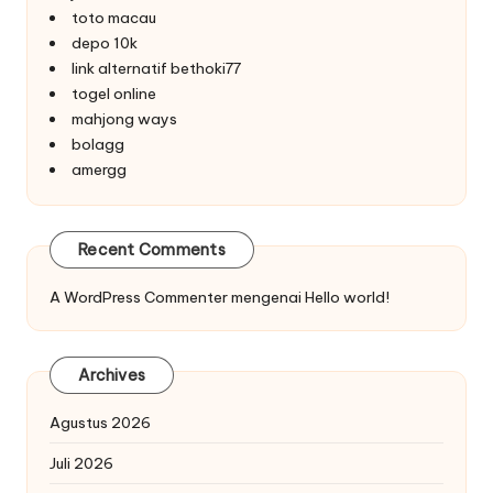
toto macau
depo 10k
link alternatif bethoki77
togel online
mahjong ways
bolagg
amergg
Recent Comments
A WordPress Commenter
mengenai
Hello world!
Archives
Agustus 2026
Juli 2026