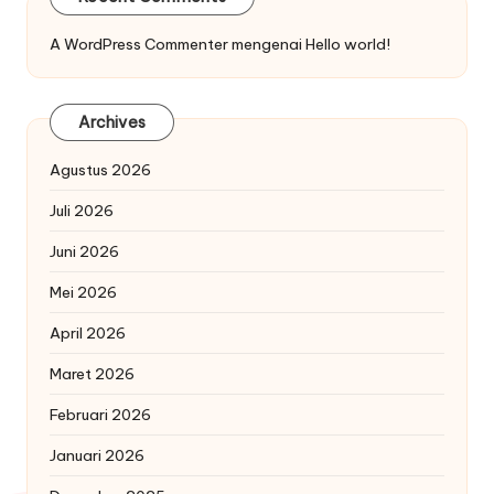
A WordPress Commenter
mengenai
Hello world!
Archives
Agustus 2026
Juli 2026
Juni 2026
Mei 2026
April 2026
Maret 2026
Februari 2026
Januari 2026