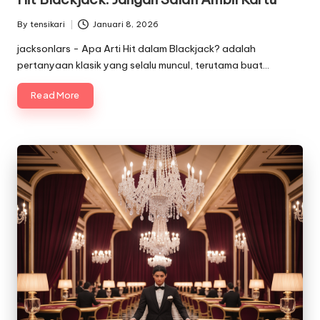
By
tensikari
Januari 8, 2026
Posted
by
jacksonlars - Apa Arti Hit dalam Blackjack? adalah
pertanyaan klasik yang selalu muncul, terutama buat…
Read More