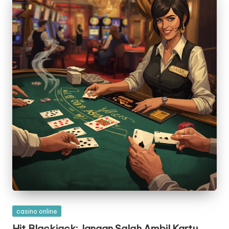
Posted
casino online
in
Hit Blackjack: Jangan Salah Ambil Kartu