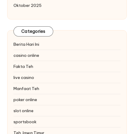
Oktober 2025
Categories
Berita Hari Ini
casino online
Fakta Teh
live casino
Manfaat Teh
poker online
slot online
sportsbook
Teh Jawa Timur