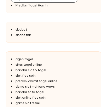
Prediksi Togel Hari Ini
sbobet
sbobet88
agen togel
situs togel online
bandar slot & togel
slot free spin
prediksi akurat togel online
demo slot mahjong ways
bandar toto togel
slot online free spin
game slot resmi