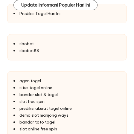
Update Informasi Populer Hari Ini
Prediksi Togel Hari Ini
sbobet
sbobet88
agen togel
situs togel online
bandar slot & togel
slot free spin
prediksi akurat togel online
demo slot mahjong ways
bandar toto togel
slot online free spin