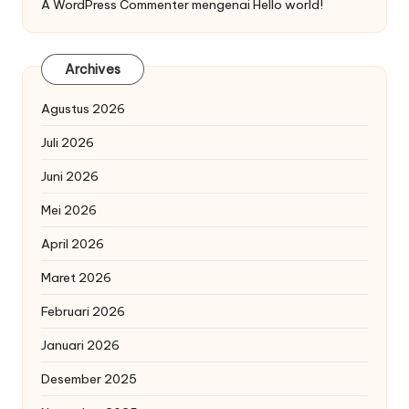
A WordPress Commenter
mengenai
Hello world!
Archives
Agustus 2026
Juli 2026
Juni 2026
Mei 2026
April 2026
Maret 2026
Februari 2026
Januari 2026
Desember 2025