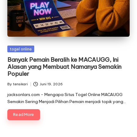
Posted
togel online
in
Banyak Pemain Beralih ke MACAUGG, Ini
Alasan yang Membuat Namanya Semakin
Populer
By
tensikari
Juni 19, 2026
Posted
by
jacksonlars.com - Mengapa Situs Togel Online MACAUGG
Semakin Sering Menjadi Pilihan Pemain menjadi topik yang…
Read More