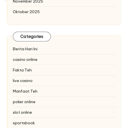
November 2025
Oktober 2025
Categories
Berita Hari Ini
casino online
Fakta Teh
live casino
Manfaat Teh
poker online
slot online
sportsbook