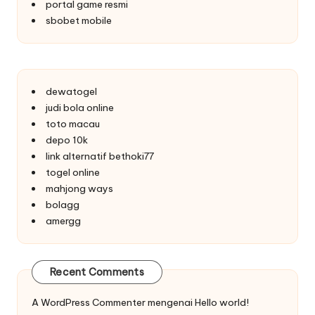
portal game resmi
sbobet mobile
dewatogel
judi bola online
toto macau
depo 10k
link alternatif bethoki77
togel online
mahjong ways
bolagg
amergg
Recent Comments
A WordPress Commenter
mengenai
Hello world!