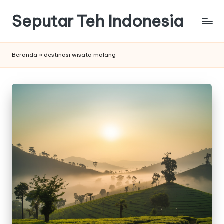
Seputar Teh Indonesia
Skip
to
Macam
content
macam
Beranda
»
destinasi wisata malang
Teh
Enak