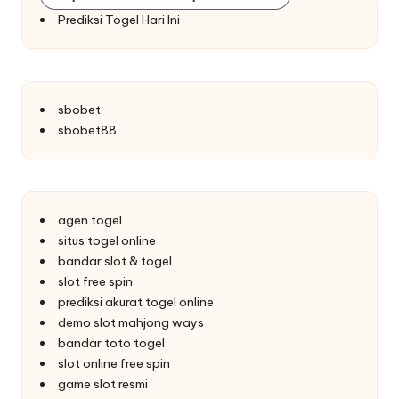
Prediksi Togel Hari Ini
sbobet
sbobet88
agen togel
situs togel online
bandar slot & togel
slot free spin
prediksi akurat togel online
demo slot mahjong ways
bandar toto togel
slot online free spin
game slot resmi