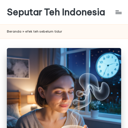
Seputar Teh Indonesia
Skip
to
Macam
content
macam
Beranda
»
efek teh sebelum tidur
Teh
Enak