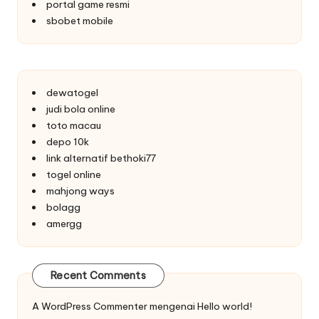
portal game resmi
sbobet mobile
dewatogel
judi bola online
toto macau
depo 10k
link alternatif bethoki77
togel online
mahjong ways
bolagg
amergg
Recent Comments
A WordPress Commenter
mengenai
Hello world!