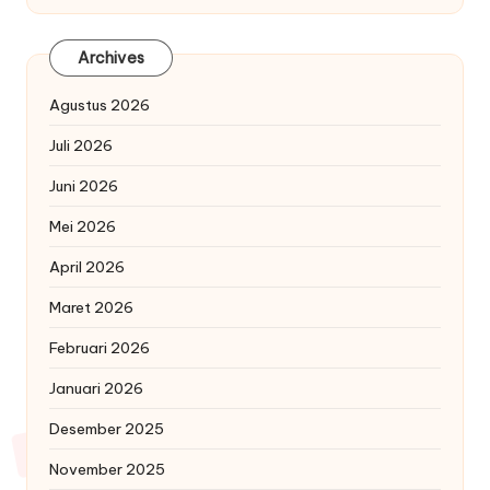
Archives
Agustus 2026
Juli 2026
Juni 2026
Mei 2026
April 2026
Maret 2026
Februari 2026
Januari 2026
Desember 2025
November 2025