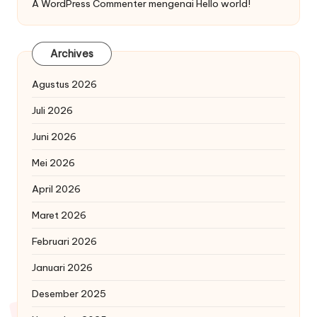
A WordPress Commenter
mengenai
Hello world!
Archives
Agustus 2026
Juli 2026
Juni 2026
Mei 2026
April 2026
Maret 2026
Februari 2026
Januari 2026
Desember 2025