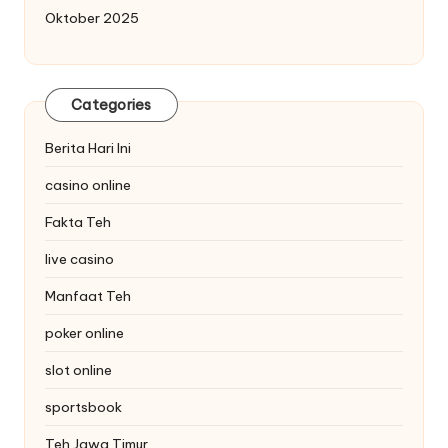
Oktober 2025
Categories
Berita Hari Ini
casino online
Fakta Teh
live casino
Manfaat Teh
poker online
slot online
sportsbook
Teh Jawa Timur