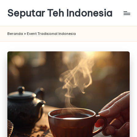
Seputar Teh Indonesia
Skip
to
Macam
content
macam
Beranda
»
Event Tradisional Indonesia
Teh
Enak