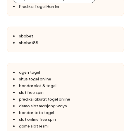
Prediksi Togel Hari Ini
sbobet
sbobet88
agen togel
situs togel online
bandar slot & togel
slot free spin
prediksi akurat togel online
demo slot mahjong ways
bandar toto togel
slot online free spin
game slot resmi