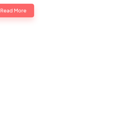
Read More