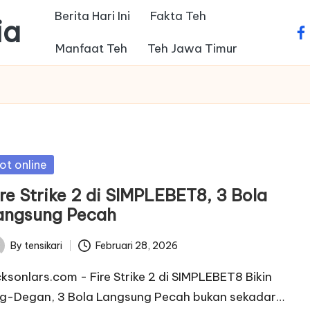
Berita Hari Ini
Fakta Teh
ia
fa
Manfaat Teh
Teh Jawa Timur
sted
lot online
ire Strike 2 di SIMPLEBET8, 3 Bola
angsung Pecah
By
tensikari
Februari 28, 2026
ted
cksonlars.com - Fire Strike 2 di SIMPLEBET8 Bikin
g-Degan, 3 Bola Langsung Pecah bukan sekadar…