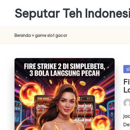
Seputar Teh Indones
Skip
to
Macam
content
macam
Beranda
»
game slot gacor
Teh
Enak
Po
s
in
F
L
Pos
by
ja
De