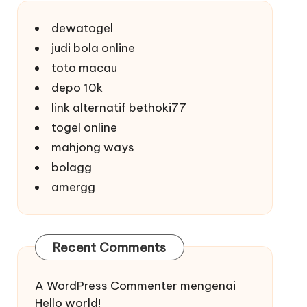
dewatogel
judi bola online
toto macau
depo 10k
link alternatif bethoki77
togel online
mahjong ways
bolagg
amergg
Recent Comments
A WordPress Commenter
mengenai
Hello world!