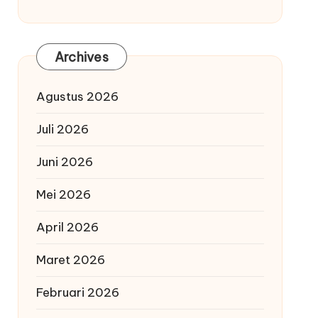
Archives
Agustus 2026
Juli 2026
Juni 2026
Mei 2026
April 2026
Maret 2026
Februari 2026