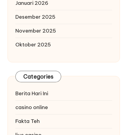
Januari 2026
Desember 2025
November 2025
Oktober 2025
Categories
Berita Hari Ini
casino online
Fakta Teh