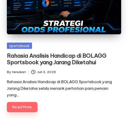
Posted
sportsbook
in
Rahasia Analisis Handicap di BOLAGG
Sportsbook yang Jarang Diketahui
By
tensikari
Juli 3, 2026
Posted
by
Rahasia Analisis Handicap di BOLAGG Sportsbook yang
Jarang Diketahui selalu menarik perhatian para pemain
yang…
Read More