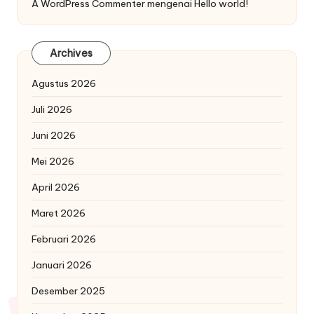
A WordPress Commenter
mengenai
Hello world!
Archives
Agustus 2026
Juli 2026
Juni 2026
Mei 2026
April 2026
Maret 2026
Februari 2026
Januari 2026
Desember 2025