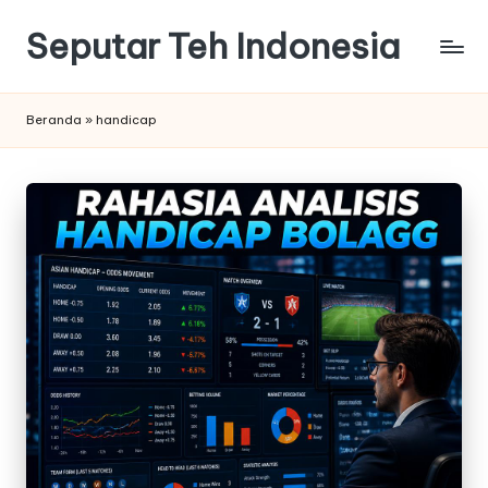
Seputar Teh Indonesia
Skip
to
Macam
content
macam
Beranda
»
handicap
Teh
Enak