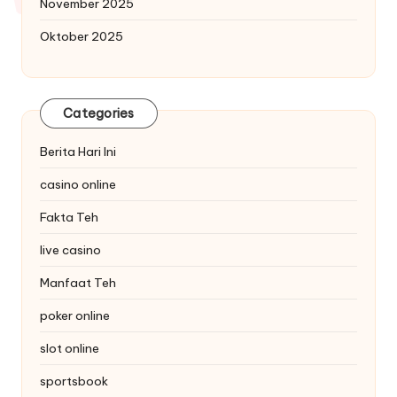
November 2025
Oktober 2025
Categories
Berita Hari Ini
casino online
Fakta Teh
live casino
Manfaat Teh
poker online
slot online
sportsbook