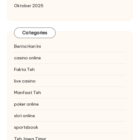
Oktober 2025
Categories
Berita Hari Ini
casino online
Fakta Teh
live casino
Manfaat Teh
poker online
slot online
sportsbook
Teh Jawa Timur