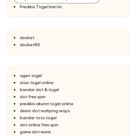
Prediksi Togel Hari Ini
sbobet
sbobet88
agen togel
situs togel online
bandar slot & togel
slot free spin
prediksi akurat togel online
demo slot mahjong ways
bandar toto togel
slot online free spin
game slot resmi