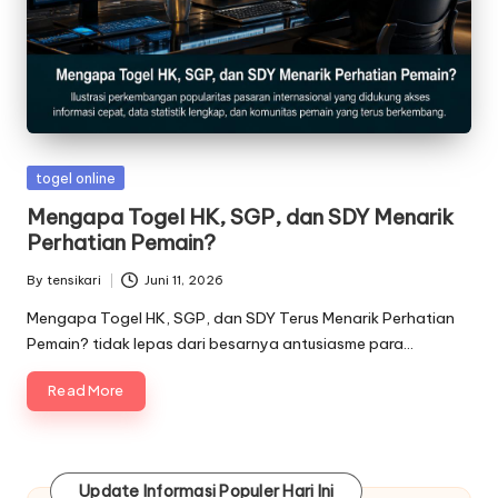
Posted
togel online
in
Mengapa Togel HK, SGP, dan SDY Menarik
Perhatian Pemain?
By
tensikari
Juni 11, 2026
Posted
by
Mengapa Togel HK, SGP, dan SDY Terus Menarik Perhatian
Pemain? tidak lepas dari besarnya antusiasme para…
Read More
Update Informasi Populer Hari Ini