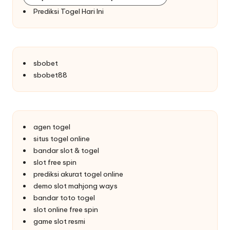
Prediksi Togel Hari Ini
sbobet
sbobet88
agen togel
situs togel online
bandar slot & togel
slot free spin
prediksi akurat togel online
demo slot mahjong ways
bandar toto togel
slot online free spin
game slot resmi