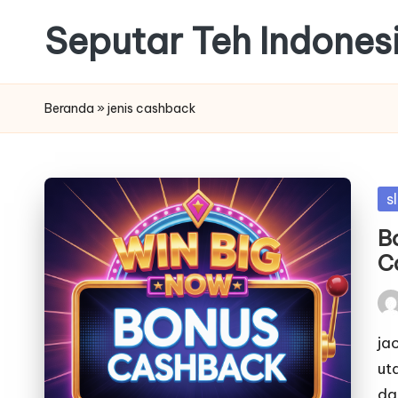
Seputar Teh Indones
Skip
to
Macam
content
macam
Beranda
»
jenis cashback
Teh
Enak
Po
s
in
B
C
Pos
by
ja
ut
da