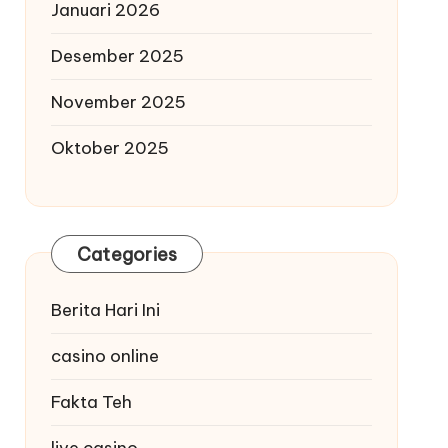
Januari 2026
Desember 2025
November 2025
Oktober 2025
Categories
Berita Hari Ini
casino online
Fakta Teh