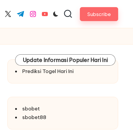
Subscribe
cebook.com
twitter.com
t.me
instagram.com
youtube.com
Update Informasi Populer Hari Ini
Prediksi Togel Hari Ini
sbobet
sbobet88