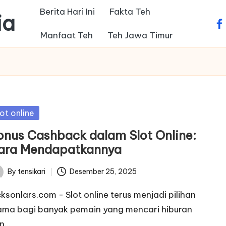
Berita Hari Ini
Fakta Teh
ia
fa
Manfaat Teh
Teh Jawa Timur
sted
lot online
onus Cashback dalam Slot Online:
ara Mendapatkannya
By
tensikari
Desember 25, 2025
ted
cksonlars.com - Slot online terus menjadi pilihan
ama bagi banyak pemain yang mencari hiburan
n…