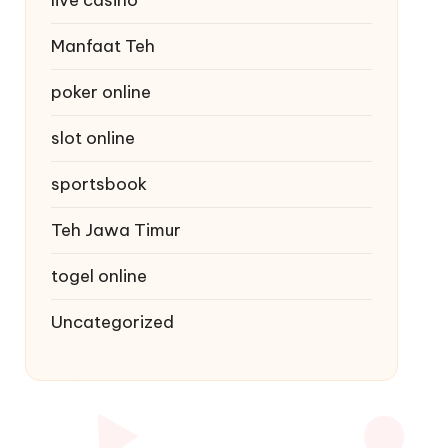
live casino
Manfaat Teh
poker online
slot online
sportsbook
Teh Jawa Timur
togel online
Uncategorized